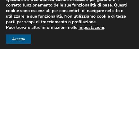
corretto funzionamento delle sue funzionalità di base. Questi
pensiero e poliedricità nella gestione portuale, sicurezza
cookie sono essenziali per consentirti di navigare nel sito e
nei propri mezzi e AFFIDALBILITA’, sono i cardini della
utilizzare le sue funzionalità. Non utilizziamo cookie di terze
parti per scopi di tracciamento o profilazione.
Nordest Shipping Agency. Dal 2013, per servire i propri
Puoi trovare altre informazioni nelle
impostazioni
.
clienti, via mare, terra, aria, dalla partenza alla porta di
casa, sempre al vostro fianco.
Accetta
Paolo – Simona – Fabio – Andrea